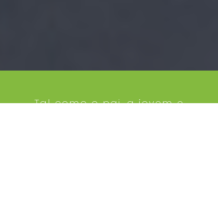
Tal como o pai, a jovem e
visionária Denise era descrita por
todos que gozaram de sua
convivência como uma pessoa
dotada de uma incomum
simplicidade e raro
desprendimento aos bens